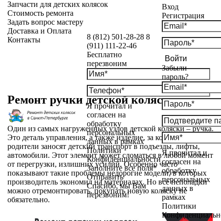
Запчасти для детских колясок
Вход
Стоимость ремонта
Регистрация
Задать вопрос мастеру
Доставка и Оплата
8 (812) 501-28-28
8
Контакты
(911) 111-22-46
Бесплатно
Войти
перезвоним
Забыли
пароль?
Ремонт ручки детской коляски
Я прочитал и
согласен на
обработку
Один из самых нагруженных узлов детской коляски – ручка.
персональных
Это деталь управления, а также изделие, за которое
данных в рамках
родители заносят детский транспорт в подъезды, лифты,
Политики
Я прочитал и
автомобили. Этот элемент может сломаться в любой момент
Конфиденциальности
согласен на
от перегрузки, излишних усилий. Особенно часто
Заполните все поля*
обработку
показывают такие проблемы недорогие модели, в которых
Отправить
персональных
производитель экономил на материалах. Но все неполадки
Спасибо, мы Вам
данных в
можно отремонтировать, покупать новую коляску не
перезвоним!
рамках
обязательно.
Политики
Конфиденциальн